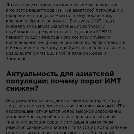
До настоящего времени клинические исследования
агонистов рецепторов ГПП-1 в азиатской популяции с
ожирением, определяемым по этому локальному
критерию, были ограничены. В августе 2025 года в
журнале The Lancet Diabetes & Endocrinology
опубликованы результаты исследования STEP 11 —
первого рандомизированного контролируемого
исследования 3-й фазы, оценивавшего эффективность
и безопасность семаглутида 2,4 мг у взрослых азиатов
2
без диабета с ИМТ ≥25 кг/м
в Южной Корее и
Таиланде.
Актуальность для азиатской
популяции: почему порог ИМТ
снижен?
Эпидемиологические данные свидетельствуют, что у
лиц азиатского происхождения при одинаковом ИМТ с
европейцами отмечается более высокое содержание
жировой массы, особенно висцеральной жировой
ткани, что ассоциировано с повышенным риском
развития сахарного диабета 2 типа (СД2), артериальной
гипертензии и сердечно-сосудистых заболеваний .