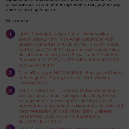
ознакомиться с полной инструкцией по медицинскому
применению препарата.
Источники:
Lim S, Buranapin S, Bao X, et al. Once-weekly
semaglutide 2·4 mg in an Asian population with
obesity, defined as BMI ≥25 kg/m2, in South Korea
and Thailand (STEP 11): a randomised, double-blind,
placebo-controlled, phase 3 trial. Lancet Diabetes
Endocrinol. 2025;13(10):838-847. doi:10.1016/S2213-
8587(25)00164-0
ClinicalTrials.gov. NCT04998136. Efficacy and Safety
of Semaglutide 2.4 mg in Asians With Obesity.
Updated 2024.
Zufry H, Hariyanto TI. Efficacy and safety of once-
weekly subcutaneous semaglutide 2.4 mg for the
management of overweight or obesity in Asian
populations: A systematic review, meta-analysis and
meta-regression of randomised trials. Diabetes
Obes Metab. 2025 Nov;27(11):6632-6643.
doi:10.1111/dom.70073