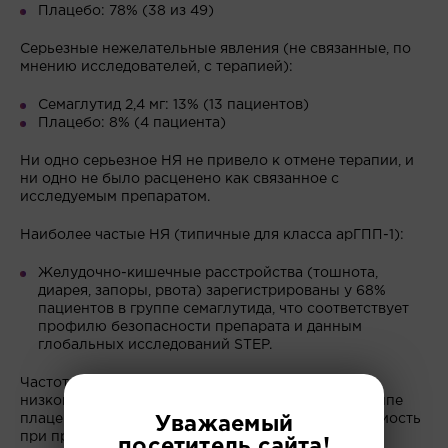
Плацебо: 78% (38 из 49)
Серьезные нежелательные явления (не связанные, по
мнению исследователей, с терапией):
Семаглутид 2,4 мг: 13% (13 пациентов)
Плацебо: 8% (4 пациента)
Ни одно серьезное НЯ не привело к отмене терапии, и
ни одно не было расценено как связанное с
исследуемым препаратом.
Наиболее частые НЯ (типичные для класса арГПП-1):
Желудочно-кишечные расстройства (тошнота,
диарея, запоры, рвота) зарегистрированы у 68%
пациентов в группе семаглутида, что соответствует
профилю безопасности препарата и данным
глобальных исследований STEP.
Частота досрочного прекращения терапии была
низкой: 6% в группе семаглутида против 4% в группе
плацебо, что указывает на приемлемую переносимость
Уважаемый
при правильном режиме титрации дозы.
посетитель сайта!