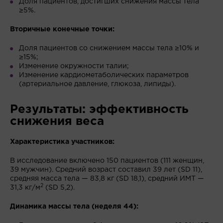
Доля пациентов, достигших снижения массы тела
≥5%.
Вторичные конечные точки:
Доля пациентов со снижением массы тела ≥10% и
≥15%;
Изменение окружности талии;
Изменение кардиометаболических параметров
(артериальное давление, глюкоза, липиды).
Результаты: эффективность
снижения веса
Характеристика участников:
В исследование включено 150 пациентов (111 женщин,
39 мужчин). Средний возраст составил 39 лет (SD 11),
средняя масса тела — 83,8 кг (SD 18,1), средний ИМТ —
2
31,3 кг/м
(SD 5,2).
Динамика массы тела (неделя 44):