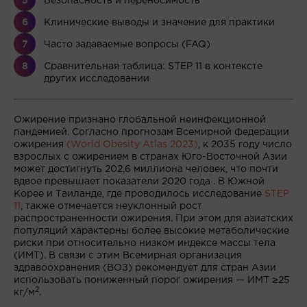
Безопасность и переносимость
Клинические выводы и значение для практики
Часто задаваемые вопросы (FAQ)
Сравнительная таблица: STEP 11 в контексте
других исследовании
Ожирение признано глобальной неинфекционной
пандемией. Согласно прогнозам Всемирной федерации
ожирения
(World Obesity Atlas 2023)
, к 2035 году число
взрослых с ожирением в странах Юго-Восточной Азии
может достигнуть 202,6 миллиона человек, что почти
вдвое превышает показатели 2020 года . В Южной
Корее и Таиланде, где проводилось исследование
STEP
11
, также отмечается неуклонный рост
распространенности ожирения. При этом для азиатских
популяций характерны более высокие метаболические
риски при относительно низком индексе массы тела
(ИМТ). В связи с этим Всемирная организация
здравоохранения (ВОЗ) рекомендует для стран Азии
использовать пониженный порог ожирения — ИМТ ≥25
2
кг/м
.