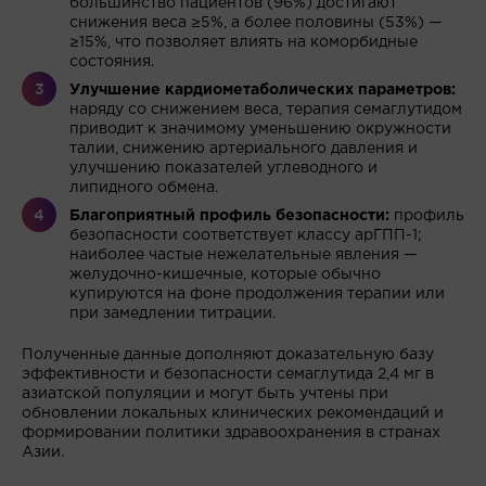
большинство пациентов (96%) достигают
снижения веса ≥5%, а более половины (53%) —
≥15%, что позволяет влиять на коморбидные
состояния.
Улучшение кардиометаболических параметров:
наряду со снижением веса, терапия семаглутидом
приводит к значимому уменьшению окружности
талии, снижению артериального давления и
улучшению показателей углеводного и
липидного обмена.
Благоприятный профиль безопасности:
профиль
безопасности соответствует классу арГПП-1;
наиболее частые нежелательные явления —
желудочно-кишечные, которые обычно
купируются на фоне продолжения терапии или
при замедлении титрации.
Полученные данные дополняют доказательную базу
эффективности и безопасности семаглутида 2,4 мг в
азиатской популяции и могут быть учтены при
обновлении локальных клинических рекомендаций и
формировании политики здравоохранения в странах
Азии.