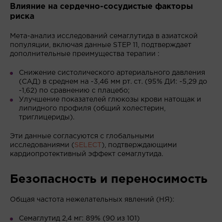
Влияние на сердечно-сосудистые факторы
риска
Мета-анализ исследований семаглутида в азиатской
популяции, включая данные STEP 11, подтверждает
дополнительные преимущества терапии :
Снижение систолического артериального давления
(САД) в среднем на -3,46 мм рт. ст. (95% ДИ: -5,29 до
-1,62) по сравнению с плацебо;
Улучшение показателей глюкозы крови натощак и
липидного профиля (общий холестерин,
триглицериды).
Эти данные согласуются с глобальными
исследованиями (
SELECT
), подтверждающими
кардиопротективный эффект семаглутида.
Безопасность и переносимость
Общая частота нежелательных явлений (НЯ):
Семаглутид 2,4 мг: 89% (90 из 101)