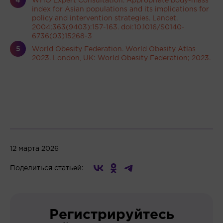
WHO Expert Consultation. Appropriate body-mass
index for Asian populations and its implications for
policy and intervention strategies. Lancet.
2004;363(9403):157-163. doi:10.1016/S0140-
6736(03)15268-3
World Obesity Federation. World Obesity Atlas
2023. London, UK: World Obesity Federation; 2023.
12 марта 2026
Поделиться статьей:
Регистрируйтесь