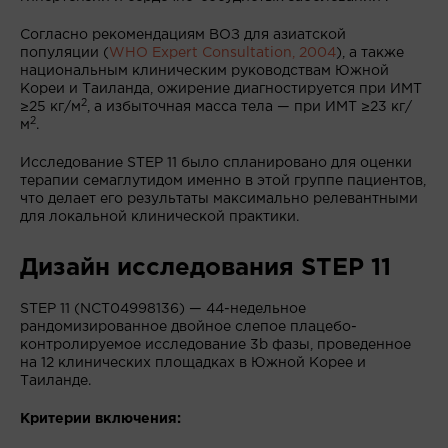
Согласно рекомендациям ВОЗ для азиатской
популяции (
WHO Expert Consultation, 2004
), а также
национальным клиническим руководствам Южной
Кореи и Таиланда, ожирение диагностируется при ИМТ
2
≥25 кг/м
, а избыточная масса тела — при ИМТ ≥23 кг/
2
м
.
Исследование STEP 11 было спланировано для оценки
терапии семаглутидом именно в этой группе пациентов,
что делает его результаты максимально релевантными
для локальной клинической практики.
Дизайн исследования STEP 11
STEP 11 (NCT04998136) — 44-недельное
рандомизированное двойное слепое плацебо-
контролируемое исследование 3b фазы, проведенное
на 12 клинических площадках в Южной Корее и
Таиланде.
Критерии включения: