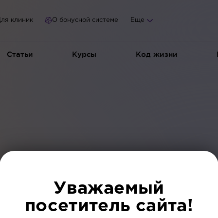
ля клиник
О бонусной системе
Еще
Статьи
Курсы
Код жизни
Уважаемый
посетитель сайта!