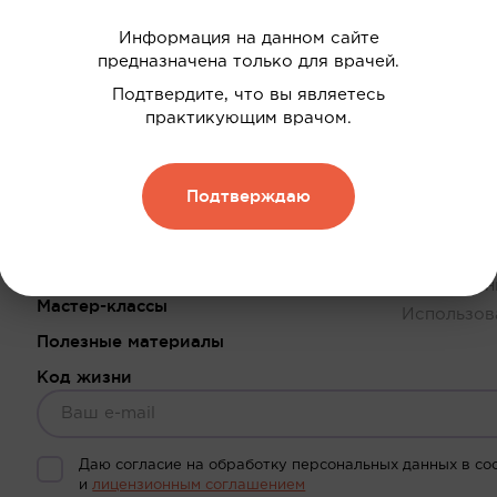
Информация на данном сайте
предназначена только для врачей.
Подтвердите, что вы являетесь
практикующим врачом.
Клинические случаи
ООО «ГЕР
ИНН 78260
Подтверждаю
Библиотека вебинаров
адрес: 191
Статьи
vrach.bud
Политика 
Курсы
Лицензион
Мастер-классы
Использов
Полезные материалы
Код жизни
Даю согласие на обработку персональных данных в со
и
лицензионным соглашением