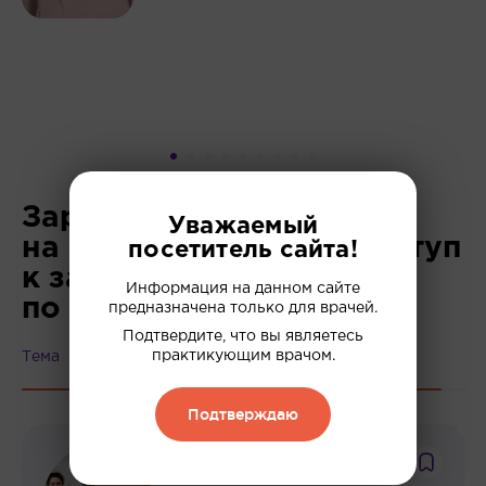
Зарегистрируйтесь
Уважаемый
на сайте и получите доступ
посетитель сайта!
к закрытой подборке
Информация на данном сайте
по своей специальности
предназначена только для врачей.
Подтвердите, что вы являетесь
практикующим врачом.
Тема
Подтверждаю