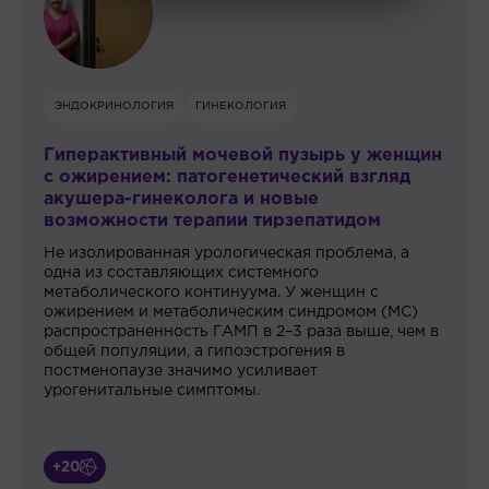
ЭНДОКРИНОЛОГИЯ
ОЖИРЕНИЕ
н
«Эстафетный подход» в лечении
ожирения: от инкретиномиметиков до
бариатрической хирургии и обратно
Как перестать выбирать между таблетками и
скальпелем и начать управлять болезнью как
марафоном
+20