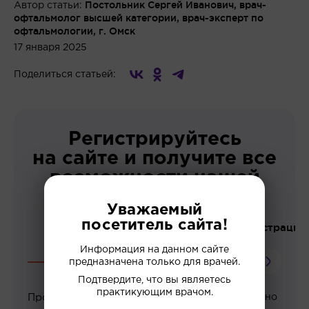
Постольник Сергей Иванович, врач-
Автор статьи:
офтальмолог высшей категории, врач-эксперт по
офтальмологии, г. Омск
17 января 2025
Поделиться статьей:
Регистрируйтесь
на сайте и получите все
возможности нашей
платформы!
Уважаемый
посетитель сайта!
До регистрации
Информация на данном сайте
предназначена только для врачей.
Подтвердите, что вы являетесь
практикующим врачом.
Просмотр вебинаров