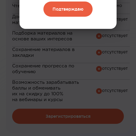
Чтение статей
Подтверждаю
Доступ к закрытым
материалам
Подборка материалов на
основе ваших интересов
Сохранение материалов в
закладки
Сохранение прогресса по
обучению
Возможность зарабатывать
баллы и обменивать
их на скидку до 100%
на вебинары и курсы
Зарегистрироваться