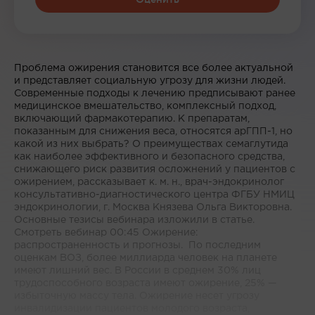
Проблема ожирения становится все более актуальной
и представляет социальную угрозу для жизни людей.
Современные подходы к лечению предписывают ранее
медицинское вмешательство, комплексный подход,
включающий фармакотерапию. К препаратам,
показанным для снижения веса, относятся арГПП-1, но
какой из них выбрать? О преимуществах семаглутида
как наиболее эффективного и безопасного средства,
снижающего риск развития осложнений у пациентов с
ожирением, рассказывает к. м. н., врач-эндокринолог
консультативно-диагностического центра ФГБУ НМИЦ
эндокринологии, г. Москва Князева Ольга Викторовна.
Основные тезисы вебинара изложили в статье.
Смотреть вебинар 00:45 Ожирение:
распространенность и прогнозы. По последним
оценкам ВОЗ, более миллиарда человек на планете
имеют лишний вес. В России в среднем 30% лиц
трудоспособного возраста имеют ожирение, 25% —
избыточную массу тела. Ожирение несет угрозу
инвалидизации пациентов молодого возраста,