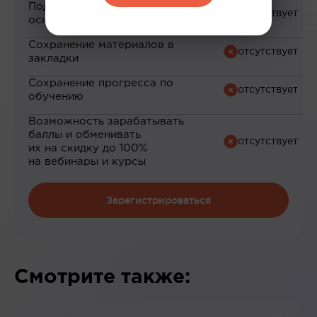
Подборка материалов на
основе ваших интересов
Сохранение материалов в
закладки
Сохранение прогресса по
обучению
Возможность зарабатывать
баллы и обменивать
их на скидку до 100%
на вебинары и курсы
Зарегистрироваться
Смотрите также: