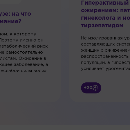
Гиперактивный
ожирением: пат
зе: на что
гинеколога и н
имание?
тирзепатидом
чом, к которому
Не изолированная ур
Поэтому именно он
составляющих систе
метаболический риск
женщин с ожирением
ние самостоятельно
распространенность 
алистам. Ожирение в
популяции, а гипоэс
ющее заболевание, а
усиливает урогенита
 «слабой силы воли»
+20