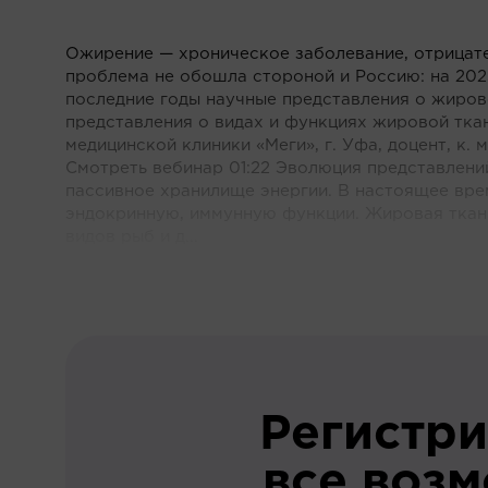
Ожирение — хроническое заболевание, отрицат
проблема не обошла стороной и Россию: на 202
последние годы научные представления о жиров
представления о видах и функциях жировой тка
медицинской клиники «Меги», г. Уфа, доцент, к. 
Смотреть вебинар 01:22 Эволюция представлени
пассивное хранилище энергии. В настоящее вр
эндокринную, иммунную функции. Жировая ткан
видов рыб и д...
Регистри
все воз