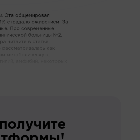
и. Эта общемировая
19% страдало ожирением. За
ные. Про современные
линической больницы №2,
ра читайте в статье.
ь рассматривалась как
им метаболическую,
тилий, амфибий, некоторых
 получите
атформы!