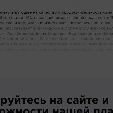
ельно влияющее на качество и продолжительность жизн
3 год около 44% населения имело лишний вес, а почти 
ой ткани кардинально изменились, появились новые дан
ни рассказывает врач-эндокринолог Республиканской к
м. н. Аллабердина Диана Ураловна. Все важное из вебина
й о жировой ткани. В течение многих лет жировая ткан
емя она признана самостоятельным органом, выполняющ
ь обнаружена у большинства млекопитающих, птиц, реп
руйтесь на сайте и
можности нашей пл