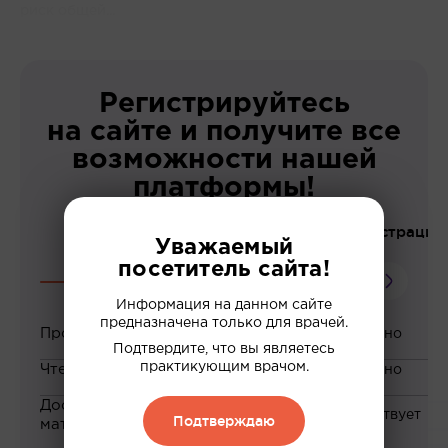
риск общей...
Регистрируйтесь
на сайте и получите все
возможности нашей
платформы!
До регистрации
Уважаемый
посетитель сайта!
Информация на данном сайте
предназначена только для врачей.
Просмотр вебинаров
Подтвердите, что вы являетесь
практикующим врачом.
Чтение статей
Доступ к закрытым
Подтверждаю
материалам