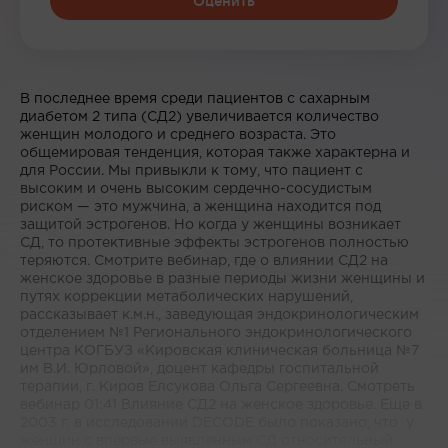
Оценить
В последнее время среди пациентов с сахарным
диабетом 2 типа (СД2) увеличивается количество
женщин молодого и среднего возраста. Это
общемировая тенденция, которая также характерна и
для России. Мы привыкли к тому, что пациент с
высоким и очень высоким сердечно-сосудистым
риском — это мужчина, а женщина находится под
защитой эстрогенов. Но когда у женщины возникает
СД, то протективные эффекты эстрогенов полностью
теряются. Смотрите вебинар, где о влиянии СД2 на
женское здоровье в разные периоды жизни женщины и
путях коррекции метаболических нарушений,
рассказывает к.м.н., заведующая эндокринологическим
отделением №1 Регионального эндокринологического
центра КОГБУЗ «Кировская клиническая больница №7
им В.И. Юрловой», доцент кафедры госпитальной
терапии, г. Киров Елсукова Ольга Сергеевна. Смотреть
вебинар 01:41 Влияние СД2 на женское здоровье. Еще в
2003 г. в исследовании DECODE было показано, что у
женщин с впервые выявленным СД относительный