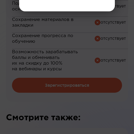
Подборка материалов на
основе ваших интересов
Сохранение материалов в
закладки
Сохранение прогресса по
обучению
Возможность зарабатывать
баллы и обменивать
их на скидку до 100%
на вебинары и курсы
Зарегистрироваться
Смотрите также: