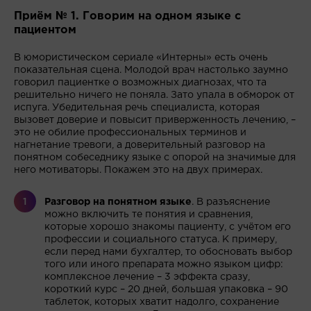
Приём № 1. Говорим на одном языке с
пациентом
В юмористическом сериале «Интерны» есть очень
показательная сцена. Молодой врач настолько заумно
говорил пациентке о возможных диагнозах, что та
решительно ничего не поняла. Зато упала в обморок от
испуга. Убедительная речь специалиста, которая
вызовет доверие и повысит приверженность лечению, –
это не обилие профессиональных терминов и
нагнетание тревоги, а доверительный разговор на
понятном собеседнику языке с опорой на значимые для
него мотиваторы. Покажем это на двух примерах.
Разговор на понятном языке
. В разъяснение
можно включить те понятия и сравнения,
которые хорошо знакомы пациенту, с учётом его
профессии и социального статуса. К примеру,
если перед нами бухгалтер, то обосновать выбор
того или иного препарата можно языком цифр:
комплексное лечение – 3 эффекта сразу,
короткий курс – 20 дней, большая упаковка – 90
таблеток, которых хватит надолго, сохранение