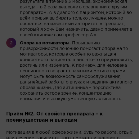
результата в течение 3 месяцев, экономическая
выгода – в 2 раза дешевле в сравнении с другим
препаратом. А в диалоге с пациентом, который во
всём привык выбирать только лучшее, можно
сослаться на известный авторитет: «Препарат,
который я хочу Вам назначить, давно применяет в
своей клинике сам профессор А.»
Опора на мотиваторы.
Повышению
приверженности лечению помогает опора на те
мотиваторы, которые особенно важны для
конкретного пациента: шанс что-то приумножить,
достичь или избежать. К примеру, для человека
пенсионного возраста важными мотиваторами
могут быть возможность самообслуживания,
дальнейшей заботы о внуках и ведения активного
образа жизни. Для айтишника – перспектива
сохранить острое зрение, концентрацию
внимания и высокую умственную активность.
Приём №2. От свойств препарата – к
преимуществам и выгодам
Мотивация в любой сфере жизни, будь то работа, отдых
или лечение, зависит от того, сможет ли человек в