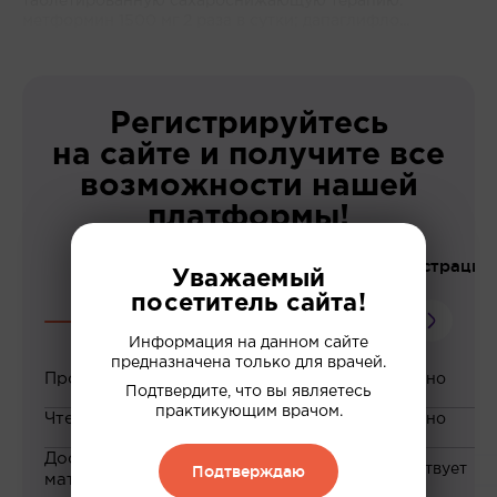
таблетированную сахароснижающую терапию:
метформин 1500 мг 2 раза в сутки; дапаглифло...
Регистрируйтесь
на сайте и получите все
возможности нашей
платформы!
До регистрации
Уважаемый
посетитель сайта!
Информация на данном сайте
предназначена только для врачей.
Просмотр вебинаров
Подтвердите, что вы являетесь
практикующим врачом.
Чтение статей
Доступ к закрытым
Подтверждаю
материалам