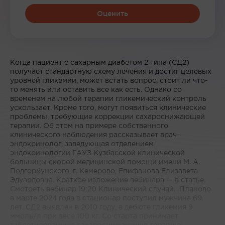
Оценить
Когда пациент с сахарным диабетом 2 типа (СД2)
получает стандартную схему лечения и достиг целевых
уровней гликемии, может встать вопрос, стоит ли что-
то менять или оставить все как есть. Однако со
временем на любой терапии гликемический контроль
ускользает. Кроме того, могут появиться клинические
проблемы, требующие коррекции сахароснижающей
терапии. Об этом на примере собственного
клинического наблюдения рассказывает врач-
эндокринолог, заведующая отделением
эндокринологии ГАУЗ Кузбасской клинической
больницы скорой медицинской помощи имени М. А.
Подгорбунского, г. Кемерово, Епифанова Елизавета
Эдуардовна. Краткое изложение вебинара — в статье.
Смотреть вебинар 19:20 Клинический случай. Планово
в марте 2024 года в стационар поступил мужчина 69
лет. СД2 выявлен в 2010 году, в дебюте гликемия 9
ммоль/л при весе 100 кг. Со старта принимает