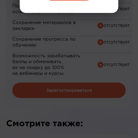
Подборка материалов на
основе ваших интересов
Сохранение материалов в
закладки
Сохранение прогресса по
обучению
Возможность зарабатывать
баллы и обменивать
их на скидку до 100%
на вебинары и курсы
Зарегистрироваться
Смотрите также: