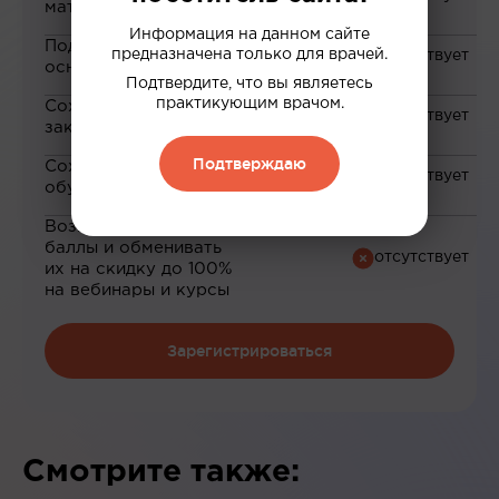
материалам
Информация на данном сайте
Подборка материалов на
предназначена только для врачей.
основе ваших интересов
Подтвердите, что вы являетесь
практикующим врачом.
Сохранение материалов в
закладки
Подтверждаю
Сохранение прогресса по
обучению
Возможность зарабатывать
баллы и обменивать
их на скидку до 100%
на вебинары и курсы
Зарегистрироваться
Смотрите также: