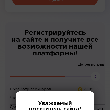
Оценить
Регистрируйтесь
на сайте и получите все
возможности нашей
платформы!
До регистрации
Просмотр вебинаров
Чтение статей
Уважаемый
Доступ к закрытым
посетитель сайта!