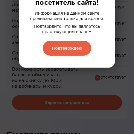
посетитель сайта!
Доступ к закрытым
материалам
Информация на данном сайте
предназначена только для врачей.
Подборка материалов на
основе ваших интересов
Подтвердите, что вы являетесь
практикующим врачом.
Сохранение материалов в
закладки
Подтверждаю
Сохранение прогресса по
обучению
Возможность зарабатывать
баллы и обменивать
их на скидку до 100%
на вебинары и курсы
Зарегистрироваться