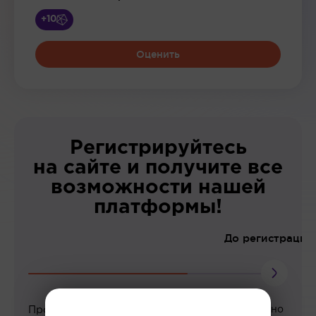
+10
Оценить
Регистрируйтесь
на сайте и получите все
возможности нашей
платформы!
До регистрации
Просмотр вебинаров