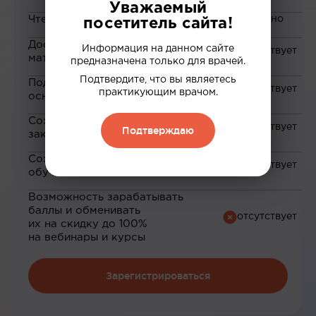
Уважаемый
Чтение статей
посетитель сайта!
Доступ к закрытым
Информация на данном сайте
материалам
предназначена только для врачей.
Подтвердите, что вы являетесь
Подборка материалов на
практикующим врачом.
основе ваших интересов
Сохранение материалов в
Подтверждаю
закладки
Сохранение прогресса по
обучению
Возможность зарабатывать
баллы и обменивать
их на скидку до 100%
на вебинары и курсы
Зарегистрироваться