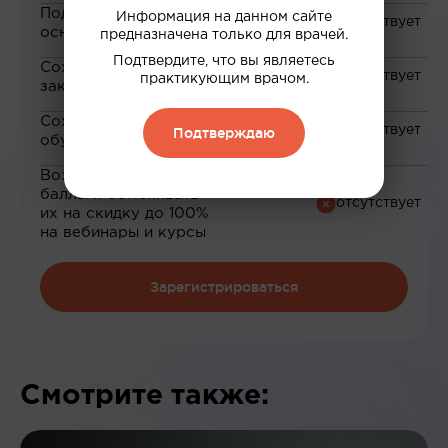
Подборка материалов на
Информация на данном сайте
основе ваших интересов
предназначена только для врачей.
Подтвердите, что вы являетесь
Сохранение материалов в
практикующим врачом.
закладки
Сохранение прогресса по
Подтверждаю
обучению
Возможность зарабатывать
баллы и обменивать
их на скидку до 100%
на вебинары и курсы
Зарегистрироваться
Смотрите также: