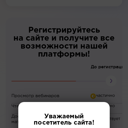
Регистрируйтесь
на сайте и получите все
возможности нашей
платформы!
До регистрации
Просмотр вебинаров
Чтение статей
Уважаемый
Доступ к закрытым
материалам
посетитель сайта!