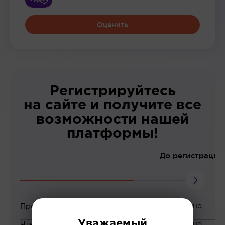
Оценить
Регистрируйтесь
на сайте и получите все
возможности нашей
платформы!
До регистрации
Просмотр вебинаров
Уважаемый
Чтение статей