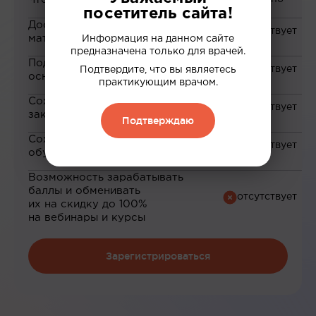
посетитель сайта!
Доступ к закрытым
материалам
Информация на данном сайте
предназначена только для врачей.
Подборка материалов на
Подтвердите, что вы являетесь
основе ваших интересов
практикующим врачом.
Сохранение материалов в
закладки
Подтверждаю
Сохранение прогресса по
обучению
Возможность зарабатывать
баллы и обменивать
их на скидку до 100%
на вебинары и курсы
Зарегистрироваться