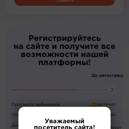
Оценить
Регистрируйтесь
на сайте и получите все
возможности нашей
платформы!
До регистрации
Просмотр вебинаров
Чтение статей
Уважаемый
Доступ к закрытым
посетитель сайта!