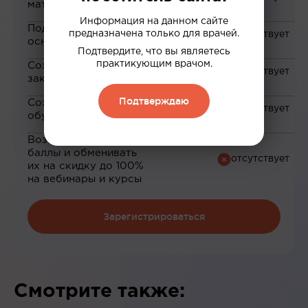
материалам
Информация на данном сайте
Подборка материалов на
предназначена только для врачей.
основе ваших интересов
Подтвердите, что вы являетесь
практикующим врачом.
Сохранение материалов в
закладки
Подтверждаю
Сохранение прогресса по
обучению
Возможность зарабатывать
баллы и обменивать
их на скидку до 100%
на вебинары и курсы
Зарегистрироваться
Смотрите также: