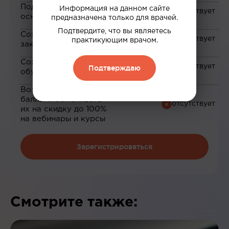
Подборка материалов на
Информация на данном сайте
основе ваших интересов
предназначена только для врачей.
Подтвердите, что вы являетесь
Сохранение материалов в
практикующим врачом.
закладки
Сохранение прогресса по
Подтверждаю
обучению
Возможность зарабатывать
баллы и обменивать
их на скидку до 100%
на вебинары и курсы
Зарегистрироваться
Смотрите также: