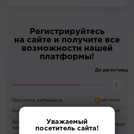
Регистрируйтесь
на сайте и получите все
возможности нашей
платформы!
До регистрации
Просмотр вебинаров
Чтение статей
Уважаемый
Доступ к закрытым
материалам
посетитель сайта!