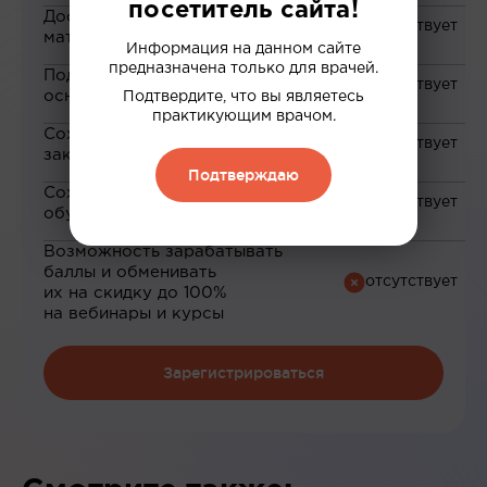
посетитель сайта!
Доступ к закрытым
материалам
Информация на данном сайте
предназначена только для врачей.
Подборка материалов на
основе ваших интересов
Подтвердите, что вы являетесь
практикующим врачом.
Сохранение материалов в
закладки
Подтверждаю
Сохранение прогресса по
обучению
Возможность зарабатывать
баллы и обменивать
их на скидку до 100%
на вебинары и курсы
Зарегистрироваться