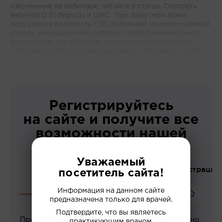
озвученные на вебинаре, читайте в статье. Смотреть
вебинар 0:31 Вирусы и ЦНС. При вирусной атаке
нарушается плотность ГЭБ, возникает ишемия нервной
клетки, активация макрофагов с развитием местного
воспаления, что ускоряет повреждение структуры
нейроваскулярной единицы. Важно, что вирус может
действовать постепенн...
Регистрируйтесь
на сайте и получите все
возможности нашей
платформы!
Уважаемый
До регистрации
посетитель сайта!
Информация на данном сайте
предназначена только для врачей.
Подтвердите, что вы являетесь
Просмотр вебинаров
практикующим врачом.