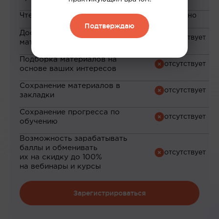
Чтение статей
Подтверждаю
Доступ к закрытым
материалам
Подборка материалов на
основе ваших интересов
Сохранение материалов в
закладки
Сохранение прогресса по
обучению
Возможность зарабатывать
баллы и обменивать
их на скидку до 100%
на вебинары и курсы
Зарегистрироваться