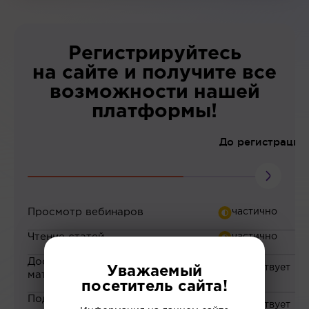
Регистрируйтесь
на сайте и получите все
возможности нашей
платформы!
До регистрации
Просмотр вебинаров
Чтение статей
Доступ к закрытым
Уважаемый
материалам
посетитель сайта!
Подборка материалов на