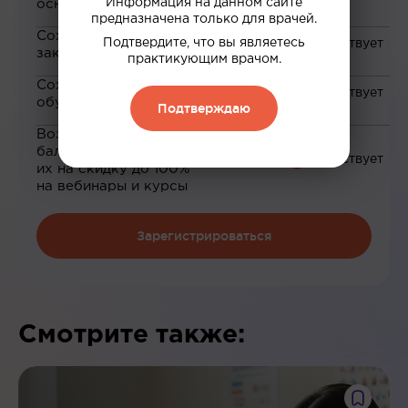
Информация на данном сайте
основе ваших интересов
предназначена только для врачей.
Сохранение материалов в
Подтвердите, что вы являетесь
закладки
практикующим врачом.
Сохранение прогресса по
обучению
Подтверждаю
Возможность зарабатывать
баллы и обменивать
их на скидку до 100%
на вебинары и курсы
Зарегистрироваться
Смотрите также: