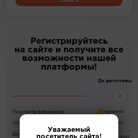
Оценить
Регистрируйтесь
на сайте и получите все
возможности нашей
платформы!
До регистрации
Просмотр вебинаров
Чтение статей
Уважаемый
Доступ к закрытым
посетитель сайта!