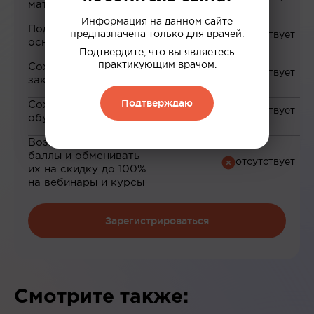
материалам
Информация на данном сайте
Подборка материалов на
предназначена только для врачей.
основе ваших интересов
Подтвердите, что вы являетесь
практикующим врачом.
Сохранение материалов в
закладки
Подтверждаю
Сохранение прогресса по
обучению
Возможность зарабатывать
баллы и обменивать
их на скидку до 100%
на вебинары и курсы
Зарегистрироваться
Смотрите также: