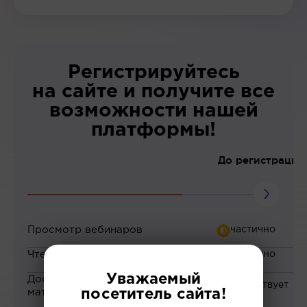
Регистрируйтесь
на сайте и получите все
возможности нашей
платформы!
До регистрации
Просмотр вебинаров
Чтение статей
Уважаемый
Доступ к закрытым
материалам
посетитель сайта!