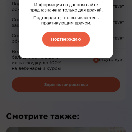
Подборка материалов на
Информация на данном сайте
основе ваших интересов
предназначена только для врачей.
Подтвердите, что вы являетесь
Сохранение материалов в
практикующим врачом.
закладки
Сохранение прогресса по
Подтверждаю
обучению
Возможность зарабатывать
баллы и обменивать
их на скидку до 100%
на вебинары и курсы
Зарегистрироваться
Смотрите также: