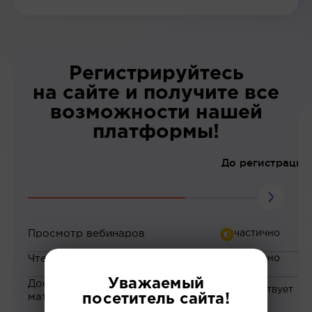
Регистрируйтесь
на сайте и получите все
возможности нашей
платформы!
До регистрации
Просмотр вебинаров
Чтение статей
Уважаемый
Доступ к закрытым
материалам
посетитель сайта!