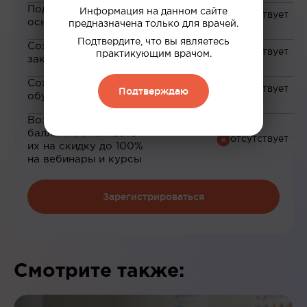
Подборка материалов на
Информация на данном сайте
основе ваших интересов
предназначена только для врачей.
Подтвердите, что вы являетесь
Сохранение материалов в
практикующим врачом.
закладки
Сохранение прогресса по
Подтверждаю
обучению
Возможность зарабатывать
баллы и обменивать
их на скидку до 100%
на вебинары и курсы
Зарегистрироваться
Смотрите также: