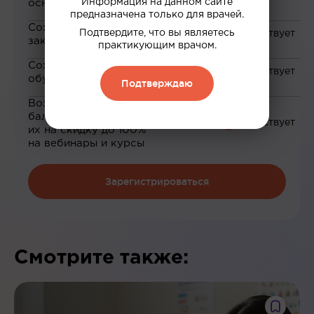
Информация на данном сайте
основе ваших интересов
предназначена только для врачей.
Сохранение материалов в
Подтвердите, что вы являетесь
закладки
практикующим врачом.
Сохранение прогресса по
обучению
Подтверждаю
Возможность зарабатывать
баллы и обменивать
их на скидку до 100%
на вебинары и курсы
Зарегистрироваться
Смотрите также: