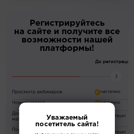
Регистрируйтесь
на сайте и получите все
возможности нашей
платформы!
До регистрации
Просмотр вебинаров
Чтение статей
Доступ к закрытым
Уважаемый
материалам
посетитель сайта!
Подборка материалов на