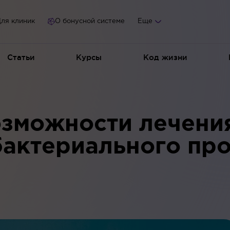
ля клиник
О бонусной системе
Еще
Статьи
Курсы
Код жизни
зможности лечени
бактериального про