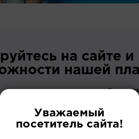
руйтесь на сайте и
можности нашей пл
До регист
Уважаемый
посетитель сайта!