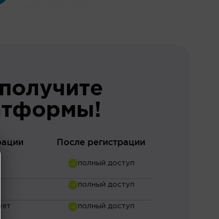
 получите
атформы!
рации
После регистрации