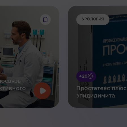
УРОЛОГИЯ
+20
мосвязь
ктивного
Простатекс плюс
эпидидимита