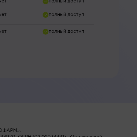
ОФАРМ»,
43970, ОГРН 1027810343417, Юридический