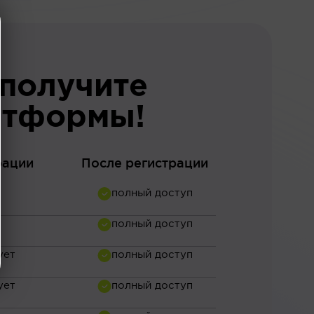
 получите
атформы!
рации
После регистрации