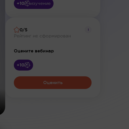
+10
изучение
0/5
i
Рейтинг не сформирован
Оцените вебинар
+10
Оценить