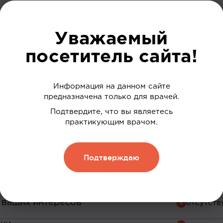
Уважаемый
посетитель сайта!
руйтесь на сайте и
можности нашей пл
Информация на данном сайте
предназначена только для врачей.
Подтвердите, что вы являетесь
До регист
практикующим врачом.
Подтверждаю
 ваших интересов