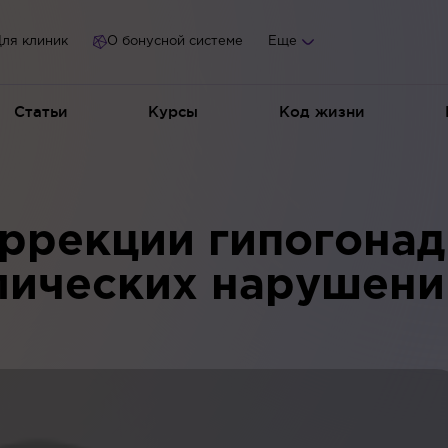
ля клиник
О бонусной системе
Еще
Статьи
Курсы
Код жизни
ррекции гипогонад
лических нарушени