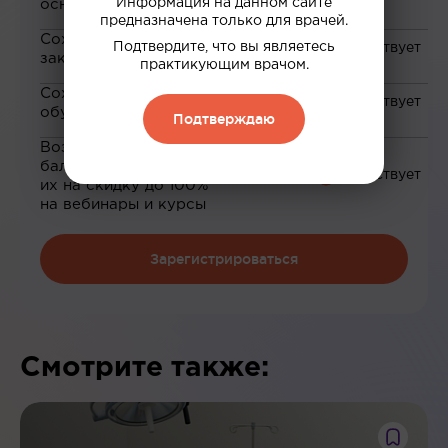
Информация на данном сайте
основе ваших интересов
предназначена только для врачей.
Сохранение материалов в
Подтвердите, что вы являетесь
закладки
практикующим врачом.
Сохранение прогресса по
обучению
Подтверждаю
Возможность зарабатывать
баллы и обменивать
их на скидку до 100%
на вебинары и курсы
Зарегистрироваться
Смотрите также: