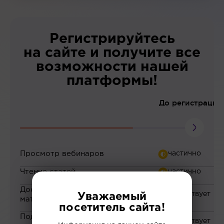
Регистрируйтесь
на сайте и получите все
возможности нашей
платформы!
До регистрации
Просмотр вебинаров
Чтение статей
Доступ к закрытым
Уважаемый
материалам
посетитель сайта!
Подборка материалов на