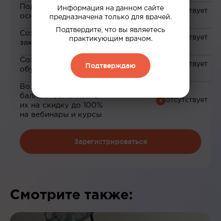
Подборка материалов на
Информация на данном сайте
основе ваших интересов
предназначена только для врачей.
Подтвердите, что вы являетесь
Сохранение материалов в
практикующим врачом.
закладки
Сохранение прогресса по
Подтверждаю
обучению
Возможность зарабатывать
баллы и обменивать
их на скидку до 100%
на вебинары и курсы
Зарегистрироваться
Смотрите также: