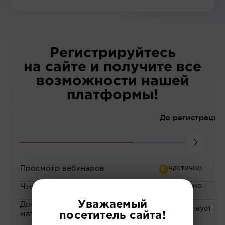
Регистрируйтесь
на сайте и получите все
возможности нашей
платформы!
До регистрации
Просмотр вебинаров
Чтение статей
Уважаемый
Доступ к закрытым
материалам
посетитель сайта!