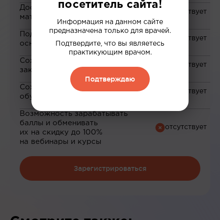
посетитель сайта!
Доступ к закрытым
материалам
Информация на данном сайте
предназначена только для врачей.
Подборка материалов на
основе ваших интересов
Подтвердите, что вы являетесь
практикующим врачом.
Сохранение материалов в
закладки
Подтверждаю
Сохранение прогресса по
обучению
Возможность зарабатывать
баллы и обменивать
их на скидку до 100%
на вебинары и курсы
Зарегистрироваться