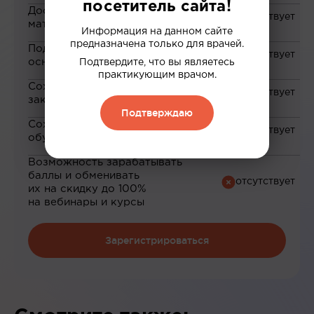
посетитель сайта!
Доступ к закрытым
материалам
Информация на данном сайте
предназначена только для врачей.
Подборка материалов на
основе ваших интересов
Подтвердите, что вы являетесь
практикующим врачом.
Сохранение материалов в
закладки
Подтверждаю
Сохранение прогресса по
обучению
Возможность зарабатывать
баллы и обменивать
их на скидку до 100%
на вебинары и курсы
Зарегистрироваться