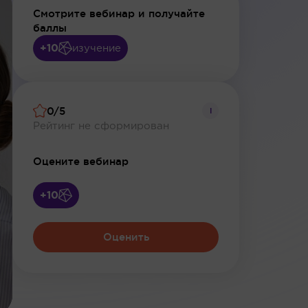
Смотрите вебинар и получайте
баллы
+10
изучение
0/5
i
Рейтинг не сформирован
Оцените вебинар
+10
Оценить