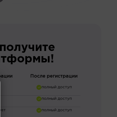
 получите
атформы!
рации
После регистрации