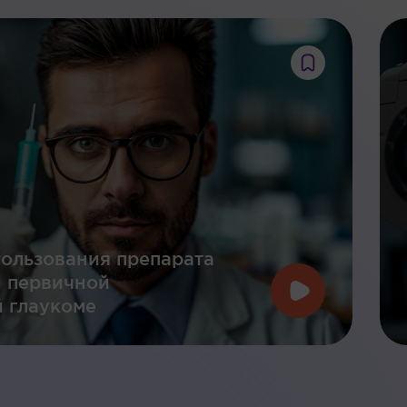
ользования препарата
и первичной
 глаукоме