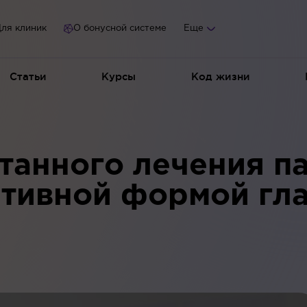
ля клиник
О бонусной системе
Еще
Статьи
Курсы
Код жизни
танного лечения п
тивной формой гл