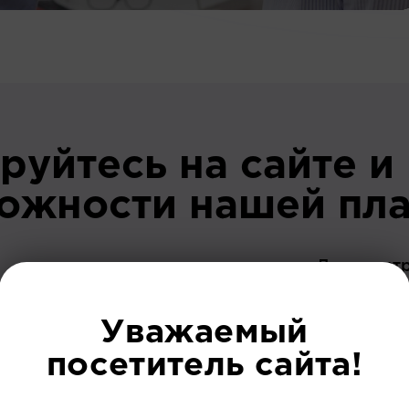
руйтесь на сайте и
можности нашей пл
До регист
Уважаемый
посетитель сайта!