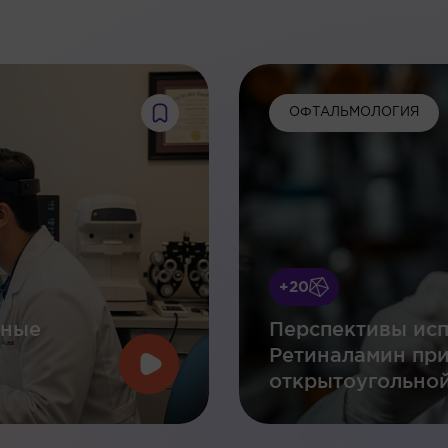
:
ОФТАЛЬМОЛОГИЯ
+20
нные
Перспективы исп
Ретиналамин пр
открытоугольной