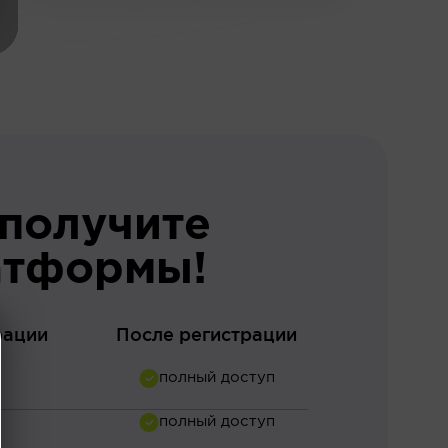
 получите
атформы!
рации
После регистрации