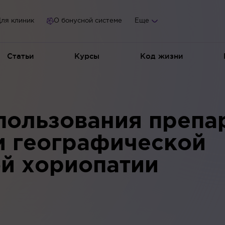
ля клиник
О бонусной системе
Еще
Статьи
Курсы
Код жизни
пользования препа
и географической
й хориопатии