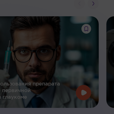
ользования препарата
и первичной
 глаукоме