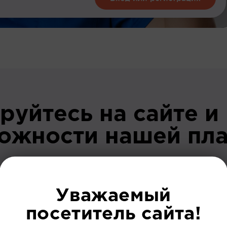
руйтесь на сайте и
можности нашей пл
До регист
Уважаемый
посетитель сайта!