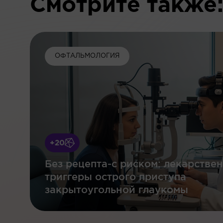
Смотрите также
ОФТАЛЬМОЛОГИЯ
+20
Без рецепта-с риском: лекарстве
триггеры острого приступа
закрытоугольной глаукомы