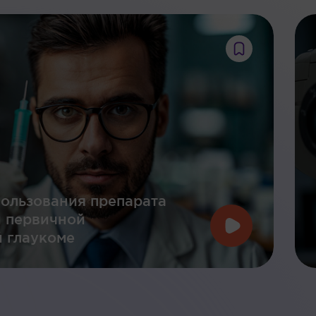
ользования препарата
и первичной
 глаукоме