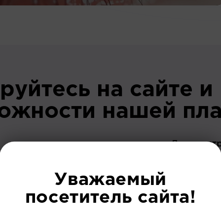
руйтесь на сайте и
можности нашей пл
До регист
Уважаемый
посетитель сайта!