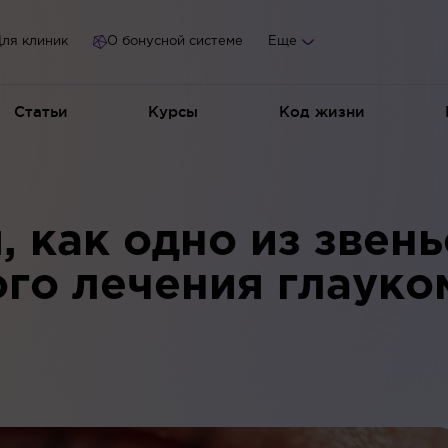
ля клиник
О бонусной системе
Еще
Статьи
Курсы
Код жизни
 как одно из звень
го лечения глаук