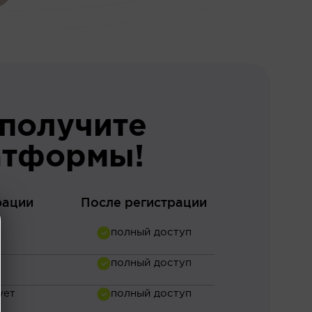
 получите
атформы!
рации
После регистрации