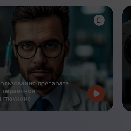
ользования препарата
и первичной
 глаукоме