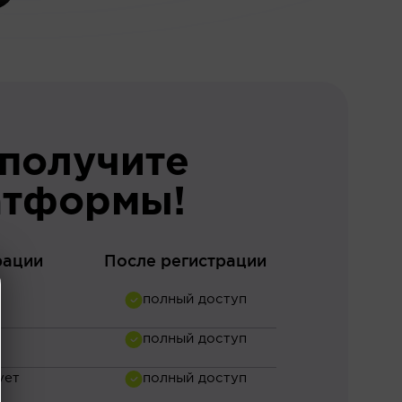
 получите
атформы!
рации
После регистрации