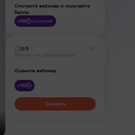
Смотрите вебинар и получайте
баллы
+10
изучение
0/5
i
Рейтинг не сформирован
Оцените вебинар
+10
Оценить