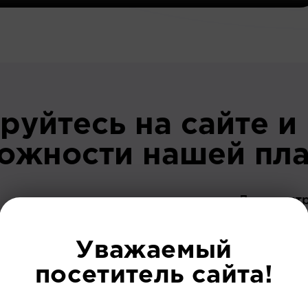
руйтесь на сайте и
можности нашей пл
До регист
Уважаемый
посетитель сайта!