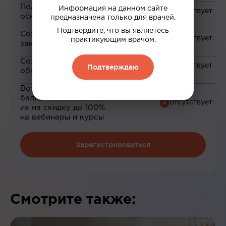
Подборка материалов на
Информация на данном сайте
основе ваших интересов
предназначена только для врачей.
Подтвердите, что вы являетесь
Сохранение материалов в
практикующим врачом.
закладки
Сохранение прогресса по
Подтверждаю
обучению
Возможность зарабатывать
баллы и обменивать
их на скидку до 100%
на вебинары и курсы
Зарегистрироваться
Смотрите также: