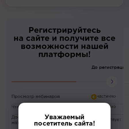
Регистрируйтесь
на сайте и получите все
возможности нашей
платформы!
До регистрации
Просмотр вебинаров
Чтение статей
Уважаемый
Доступ к закрытым
материалам
посетитель сайта!