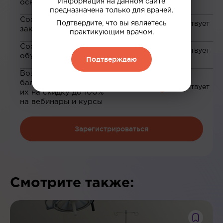
Информация на данном сайте
основе ваших интересов
предназначена только для врачей.
Сохранение материалов в
Подтвердите, что вы являетесь
закладки
практикующим врачом.
Сохранение прогресса по
обучению
Подтверждаю
Возможность зарабатывать
баллы и обменивать
их на скидку до 100%
на вебинары и курсы
Зарегистрироваться
Смотрите также: