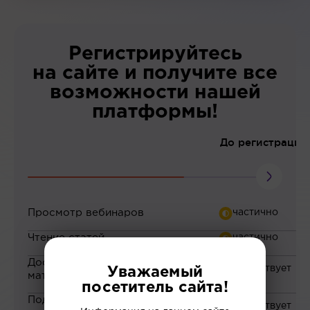
Регистрируйтесь
на сайте и получите все
возможности нашей
платформы!
До регистрации
Просмотр вебинаров
Чтение статей
Доступ к закрытым
Уважаемый
материалам
посетитель сайта!
Подборка материалов на