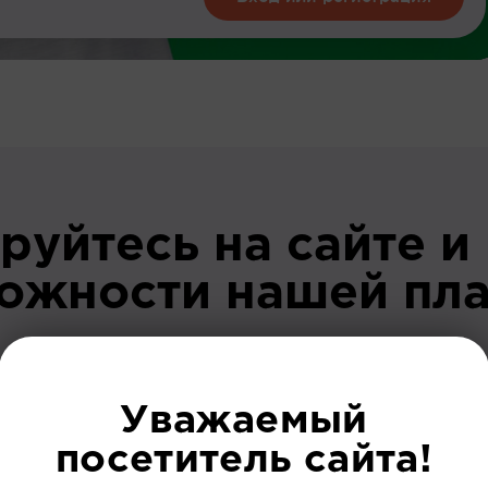
руйтесь на сайте и
можности нашей пл
До регист
Уважаемый
посетитель сайта!