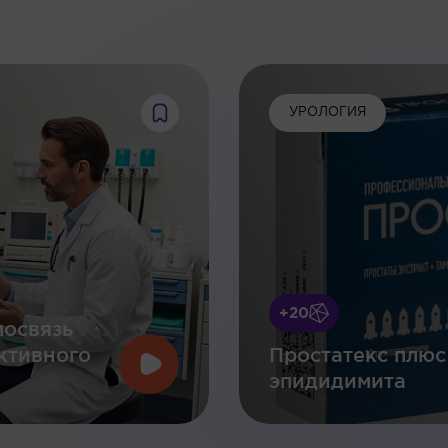
:
УРОЛОГИЯ
+20
мосвязь
ктивного
Простатекс плюс
эпидидимита