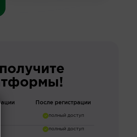
 получите
атформы!
рации
После регистрации