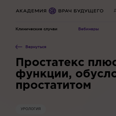
Д
Клинические случаи
Вебинары
Вернуться
Простатекс плю
функции, обусл
простатитом
УРОЛОГИЯ