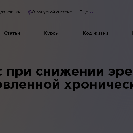
ля клиник
О бонусной системе
Еще
Статьи
Курсы
Код жизни
с при снижении эр
овленной хроничес