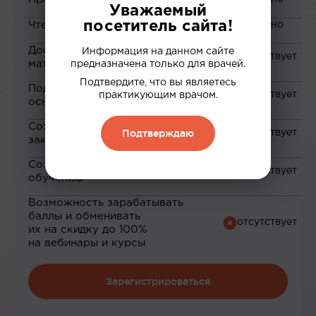
Уважаемый
посетитель сайта!
Чтение статей
Доступ к закрытым
Информация на данном сайте
материалам
предназначена только для врачей.
Подтвердите, что вы являетесь
Подборка материалов на
практикующим врачом.
основе ваших интересов
Сохранение материалов в
Подтверждаю
закладки
Сохранение прогресса по
обучению
Возможность зарабатывать
баллы и обменивать
их на скидку до 100%
на вебинары и курсы
Зарегистрироваться