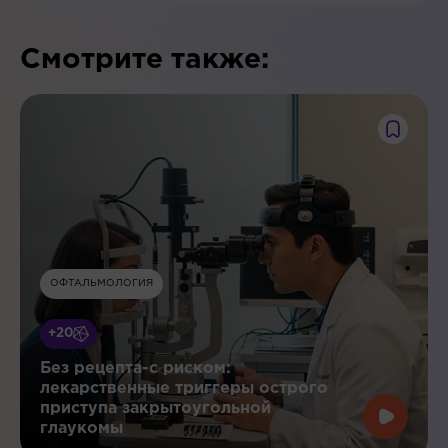
Смотрите также:
ОФТАЛЬМОЛОГИЯ
+20
Без рецепта-с риском:
лекарственные триггеры острого
приступа закрытоугольной
глаукомы