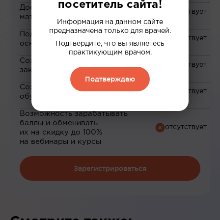
посетитель сайта!
Доступ к закрытым
материалам
Информация на данном сайте
предназначена только для врачей.
Подборка материалов на
основе ваших интересов
Подтвердите, что вы являетесь
практикующим врачом.
Сохранение материалов в
закладки
Подтверждаю
Сохранение прогресса по
обучению
Возможность зарабатывать
баллы и обменивать
их на скидку до 100%
на вебинары и курсы
Зарегистрироваться