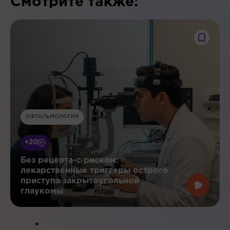
Смотрите также:
ОФТАЛЬМОЛОГИЯ
+20
Без рецепта-с риском:
лекарственные триггеры острого
приступа закрытоугольной
глаукомы