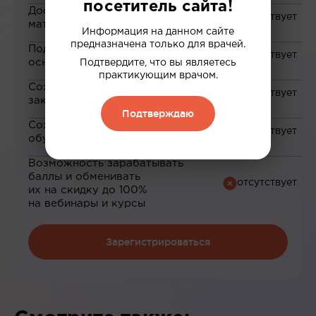
посетитель сайта!
Доступ к закрытым
материалам
Информация на данном сайте
предназначена только для врачей.
Подборка материалов на
основе ваших интересов
Подтвердите, что вы являетесь
практикующим врачом.
Сохранение материалов в
закладки
Подтверждаю
Сохранение прогресса по
обучению
Возможность зарабатывать
баллы и обменивать
их на скидку до 100%
на вебинары и курсы
Зарегистрироваться