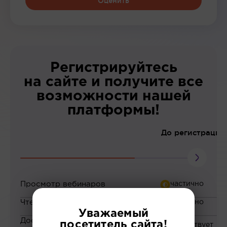
Оценить
Регистрируйтесь
на сайте и получите все
возможности нашей
платформы!
До регистрации
Просмотр вебинаров
Чтение статей
Уважаемый
Доступ к закрытым
посетитель сайта!