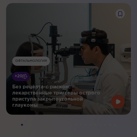
ОФТАЛЬМОЛОГИЯ
+20
Без рецепта-с риском:
лекарственные триггеры острого
приступа закрытоугольной
глаукомы