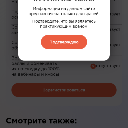
материалам
Информация на данном сайте
Подборка материалов на
предназначена только для врачей.
основе ваших интересов
Подтвердите, что вы являетесь
практикующим врачом.
Сохранение материалов в
закладки
Подтверждаю
Сохранение прогресса по
обучению
Возможность зарабатывать
баллы и обменивать
их на скидку до 100%
на вебинары и курсы
Зарегистрироваться
Смотрите также: