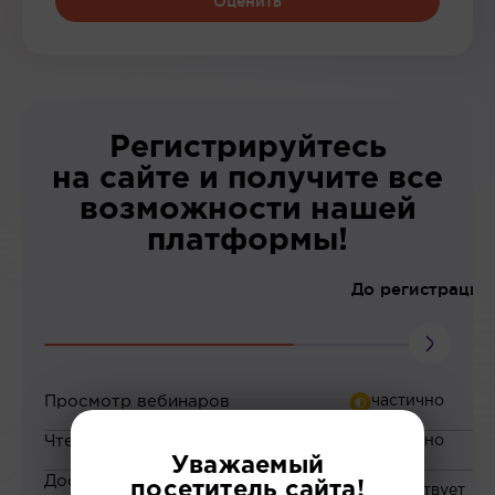
Оценить
Регистрируйтесь
на сайте и получите все
возможности нашей
платформы!
До регистрации
Просмотр вебинаров
Чтение статей
Уважаемый
Доступ к закрытым
посетитель сайта!