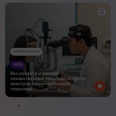
ОФТАЛЬМОЛОГИЯ
+20
Без рецепта-с риском:
лекарственные триггеры острого
приступа закрытоугольной
глаукомы