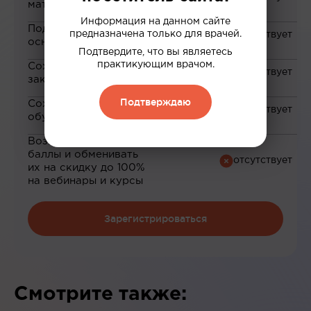
материалам
Информация на данном сайте
Подборка материалов на
предназначена только для врачей.
основе ваших интересов
Подтвердите, что вы являетесь
практикующим врачом.
Сохранение материалов в
закладки
Подтверждаю
Сохранение прогресса по
обучению
Возможность зарабатывать
баллы и обменивать
их на скидку до 100%
на вебинары и курсы
Зарегистрироваться
Смотрите также: