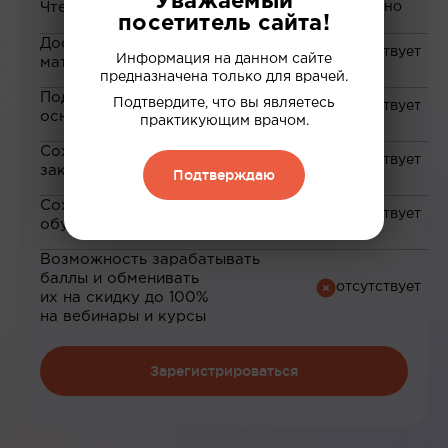
Уважаемый
Чтение статей
посетитель сайта!
Доступ к закрытым
Информация на данном сайте
материалам
предназначена только для врачей.
Подборка материалов на
Подтвердите, что вы являетесь
основе ваших интересов
практикующим врачом.
Сохранение материалов в
закладки
Подтверждаю
Сохранение прогресса по
обучению
Возможность зарабатывать
баллы и обменивать
их на скидку до 100%
на вебинары и курсы
Зарегистрироваться