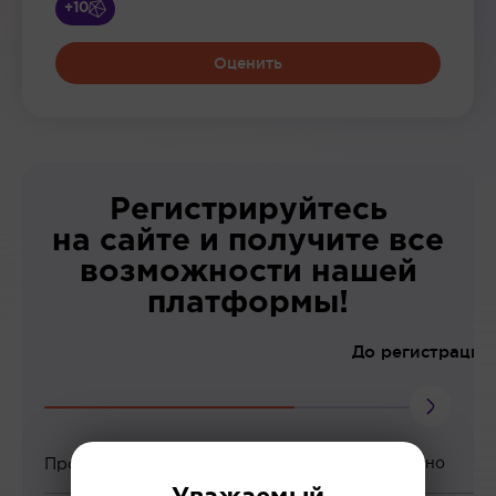
+10
Оценить
Регистрируйтесь
на сайте и получите все
возможности нашей
платформы!
До регистрации
Просмотр вебинаров