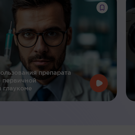
ользования препарата
и первичной
 глаукоме