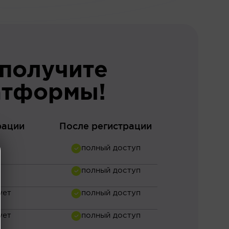
 получите
атформы!
рации
После регистрации