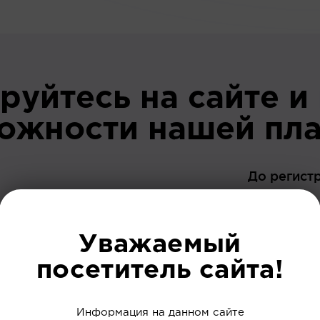
руйтесь на сайте и
можности нашей пл
До регист
Уважаемый
посетитель сайта!
 ваших интересов
Информация на данном сайте