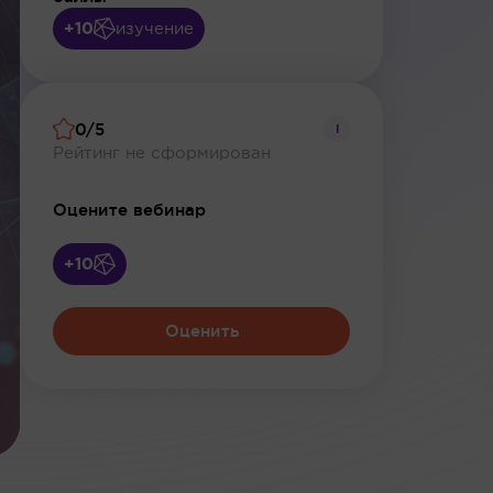
+10
изучение
0/5
i
Рейтинг не сформирован
Оцените вебинар
+10
Оценить