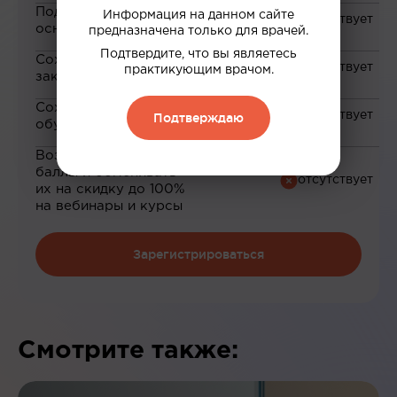
Подборка материалов на
Информация на данном сайте
основе ваших интересов
предназначена только для врачей.
Подтвердите, что вы являетесь
Сохранение материалов в
практикующим врачом.
закладки
Сохранение прогресса по
Подтверждаю
обучению
Возможность зарабатывать
баллы и обменивать
их на скидку до 100%
на вебинары и курсы
Зарегистрироваться
Смотрите также: