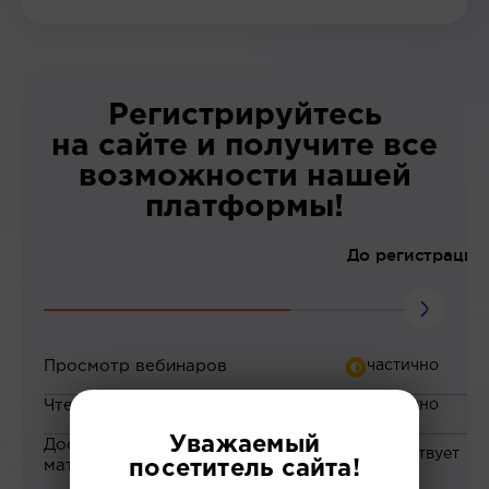
Регистрируйтесь
на сайте и получите все
возможности нашей
платформы!
До регистрации
Просмотр вебинаров
Чтение статей
Уважаемый
Доступ к закрытым
материалам
посетитель сайта!