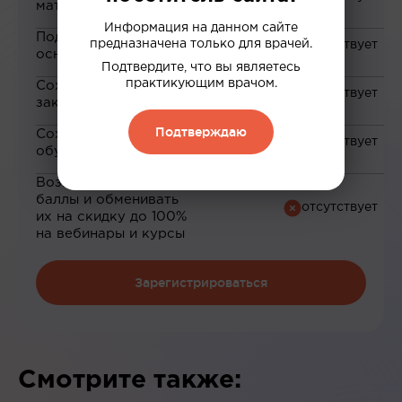
материалам
Информация на данном сайте
Подборка материалов на
предназначена только для врачей.
основе ваших интересов
Подтвердите, что вы являетесь
практикующим врачом.
Сохранение материалов в
закладки
Подтверждаю
Сохранение прогресса по
обучению
Возможность зарабатывать
баллы и обменивать
их на скидку до 100%
на вебинары и курсы
Зарегистрироваться
Смотрите также: