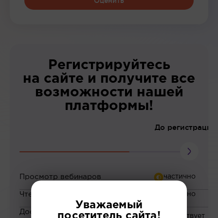
Оценить
Регистрируйтесь
на сайте и получите все
возможности нашей
платформы!
До регистрации
Просмотр вебинаров
Чтение статей
Уважаемый
Доступ к закрытым
посетитель сайта!