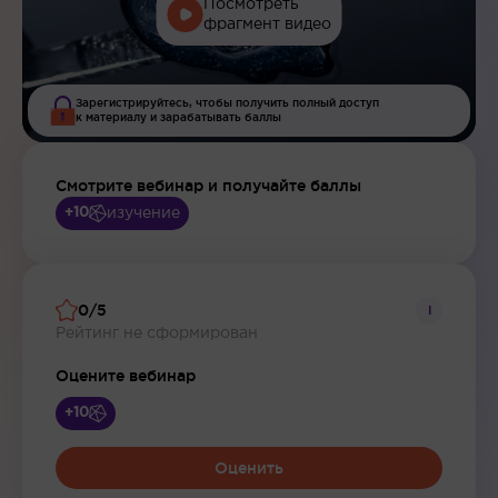
Посмотреть
фрагмент видео
Зарегистрируйтесь, чтобы получить полный доступ
к материалу и зарабатывать баллы
Смотрите вебинар и получайте баллы
изучение
+10
0/5
i
Рейтинг не сформирован
Оцените вебинар
+10
Оценить