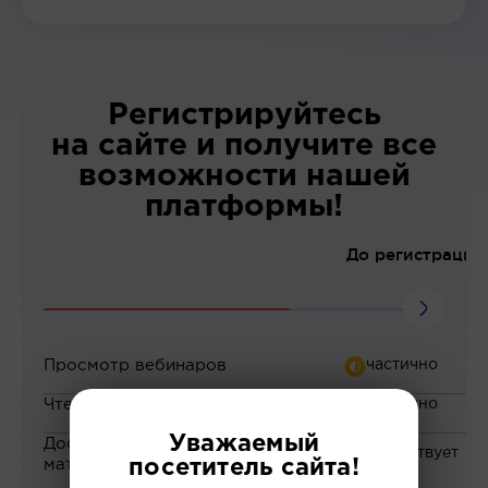
Регистрируйтесь
на сайте и получите все
возможности нашей
платформы!
До регистрации
Просмотр вебинаров
Чтение статей
Уважаемый
Доступ к закрытым
материалам
посетитель сайта!