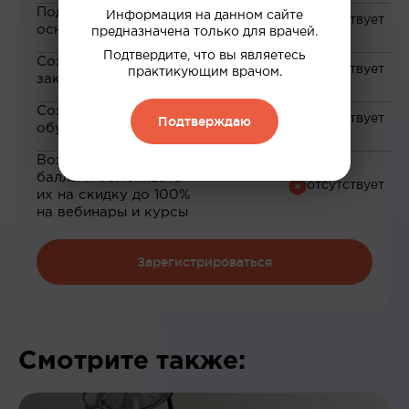
Подборка материалов на
Информация на данном сайте
основе ваших интересов
предназначена только для врачей.
Подтвердите, что вы являетесь
Сохранение материалов в
практикующим врачом.
закладки
Сохранение прогресса по
Подтверждаю
обучению
Возможность зарабатывать
баллы и обменивать
их на скидку до 100%
на вебинары и курсы
Зарегистрироваться
Смотрите также: