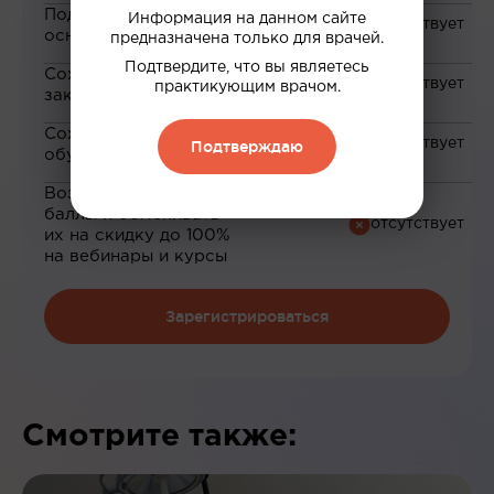
Подборка материалов на
Информация на данном сайте
основе ваших интересов
предназначена только для врачей.
Подтвердите, что вы являетесь
Сохранение материалов в
практикующим врачом.
закладки
Сохранение прогресса по
Подтверждаю
обучению
Возможность зарабатывать
баллы и обменивать
их на скидку до 100%
на вебинары и курсы
Зарегистрироваться
Смотрите также: