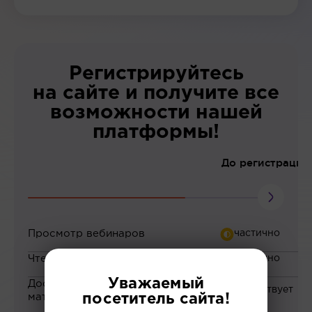
Регистрируйтесь
на сайте и получите все
возможности нашей
платформы!
До регистрации
Просмотр вебинаров
Чтение статей
Уважаемый
Доступ к закрытым
материалам
посетитель сайта!