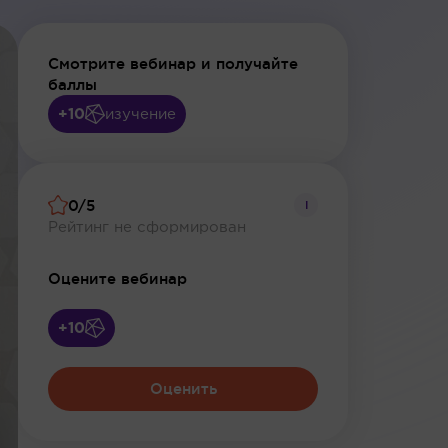
Смотрите вебинар и получайте
баллы
+10
изучение
0/5
i
Рейтинг не сформирован
Оцените вебинар
+10
Оценить