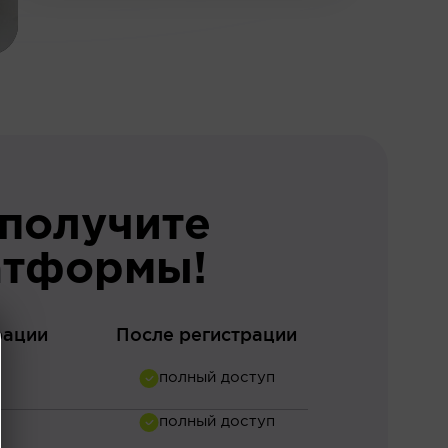
 получите
атформы!
рации
После регистрации