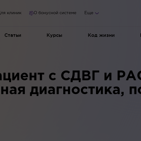
ля клиник
О бонусной системе
Еще
Статьи
Курсы
Код жизни
циент с СДВГ и РА
ая диагностика, п