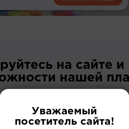
руйтесь на сайте и
можности нашей пл
До регист
Уважаемый
посетитель сайта!