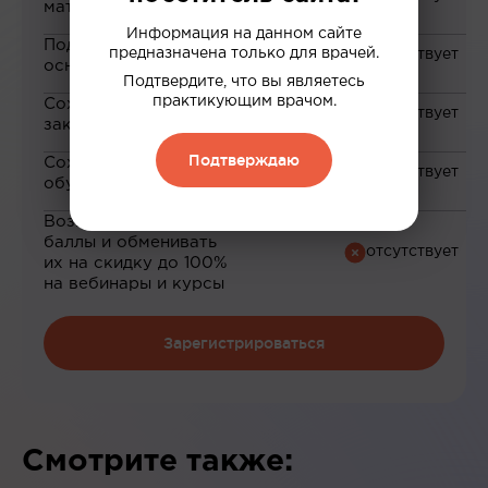
материалам
Информация на данном сайте
Подборка материалов на
предназначена только для врачей.
основе ваших интересов
Подтвердите, что вы являетесь
практикующим врачом.
Сохранение материалов в
закладки
Подтверждаю
Сохранение прогресса по
обучению
Возможность зарабатывать
баллы и обменивать
их на скидку до 100%
на вебинары и курсы
Зарегистрироваться
Смотрите также: