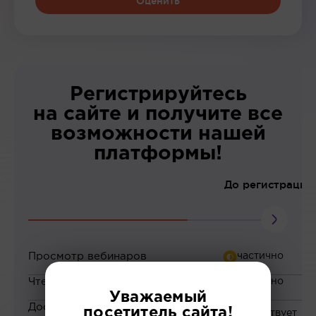
Оценить
Регистрируйтесь
на сайте и получите все
возможности нашей
платформы!
До регистрации
Просмотр вебинаров
Чтение статей
Уважаемый
Доступ к закрытым
посетитель сайта!