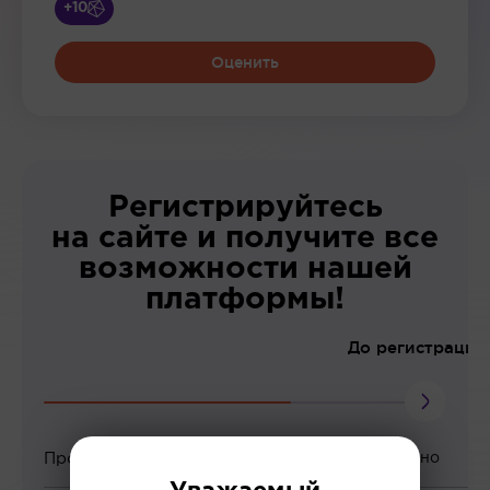
+10
Оценить
Регистрируйтесь
на сайте и получите все
возможности нашей
платформы!
До регистрации
Просмотр вебинаров