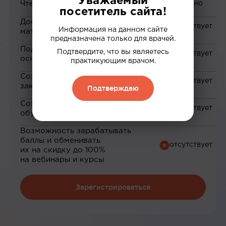
Уважаемый
Чтение статей
посетитель сайта!
Доступ к закрытым
Информация на данном сайте
материалам
предназначена только для врачей.
Подборка материалов на
Подтвердите, что вы являетесь
основе ваших интересов
практикующим врачом.
Сохранение материалов в
закладки
Подтверждаю
Сохранение прогресса по
обучению
Возможность зарабатывать
баллы и обменивать
их на скидку до 100%
на вебинары и курсы
Зарегистрироваться